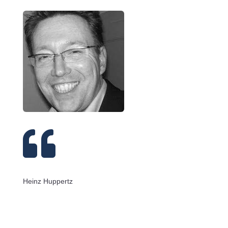

Heinz Huppertz